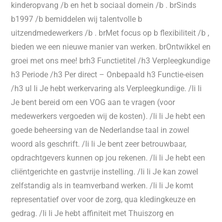
kinderopvang /b en het b sociaal domein /b . brSinds
b1997 /b bemiddelen wij talentvolle b
uitzendmedewerkers /b . brMet focus op b flexibiliteit /b ,
bieden we een nieuwe manier van werken. brOntwikkel en
groei met ons mee! brh3 Functietitel /h3 Verpleegkundige
h3 Periode /h3 Per direct – Onbepaald h3 Functie-eisen
/h3 ul li Je hebt werkervaring als Verpleegkundige. /li li
Je bent bereid om een VOG aan te vragen (voor
medewerkers vergoeden wij de kosten). /li li Je hebt een
goede beheersing van de Nederlandse taal in zowel
woord als geschrift. /li li Je bent zeer betrouwbaar,
opdrachtgevers kunnen op jou rekenen. /li li Je hebt een
cliëntgerichte en gastvrije instelling. /li li Je kan zowel
zelfstandig als in teamverband werken. /li li Je komt
representatief over voor de zorg, qua kledingkeuze en
gedrag. /li li Je hebt affiniteit met Thuiszorg en