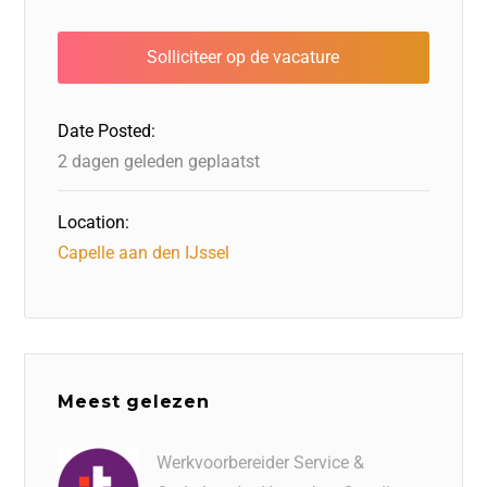
e
o
e
s
l
n
b
d
dI
A
o
o
n
p
o
n
p
Date Posted:
k
2 dagen geleden geplaatst
Location:
Capelle aan den IJssel
Meest gelezen
Werkvoorbereider Service &