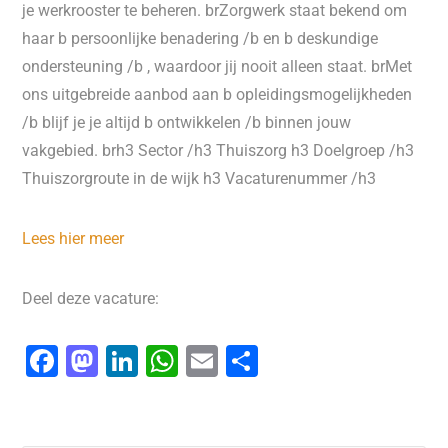
je werkrooster te beheren. brZorgwerk staat bekend om
haar b persoonlijke benadering /b en b deskundige
ondersteuning /b , waardoor jij nooit alleen staat. brMet
ons uitgebreide aanbod aan b opleidingsmogelijkheden
/b blijf je je altijd b ontwikkelen /b binnen jouw
vakgebied. brh3 Sector /h3 Thuiszorg h3 Doelgroep /h3
Thuiszorgroute in de wijk h3 Vacaturenummer /h3
Lees hier meer
Deel deze vacature:
F
M
Li
W
E
D
a
a
n
h
m
el
c
st
k
at
ai
e