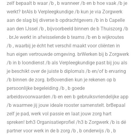
zelf bepaalt b waar /b , b wanneer /b en b hoe vaak /b je
werkt? brAls b Verpleegkundige /b kun je via Zorgwerk
aan de slag bij diverse b opdrachtgevers /b in b Capelle
aan den IJssel /b , bijvoorbeeld binnen de b Thuiszorg /b
. brJe werkt in afwisselende b teams /b en b wijkroutes
/b , waarbij je écht het verschil maakt voor cliënten in
hun eigen vertrouwde omgeving. brWerken bij b Zorgwerk
/b in b loondienst /b als Verpleegkundige past bij jou als
je beschikt over de juiste b diploma's /b en/of b ervaring
/b binnen de zorg. brBovendien kun je rekenen op b
persoonlijke begeleiding /b , b goede
arbeidsvoorwaarden /b en een b gebruiksvriendelijke app
/b waarmee jij jouw ideale rooster samenstelt. brBepaal
zelf je pad, werk vol passie en laat jouw zorg hart
spreken! brh3 Organisatieprofiel /h3 b Zorgwerk /b is dé
partner voor werk in de b zorg /b , b onderwijs /b , b