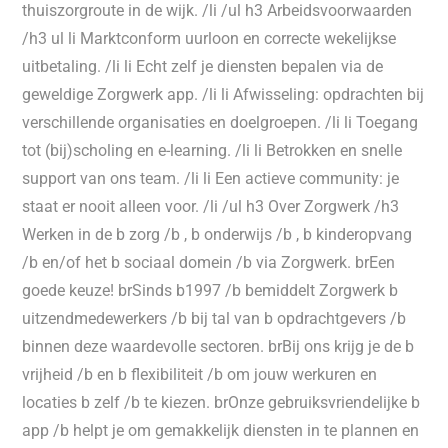
thuiszorgroute in de wijk. /li /ul h3 Arbeidsvoorwaarden
/h3 ul li Marktconform uurloon en correcte wekelijkse
uitbetaling. /li li Echt zelf je diensten bepalen via de
geweldige Zorgwerk app. /li li Afwisseling: opdrachten bij
verschillende organisaties en doelgroepen. /li li Toegang
tot (bij)scholing en e-learning. /li li Betrokken en snelle
support van ons team. /li li Een actieve community: je
staat er nooit alleen voor. /li /ul h3 Over Zorgwerk /h3
Werken in de b zorg /b , b onderwijs /b , b kinderopvang
/b en/of het b sociaal domein /b via Zorgwerk. brEen
goede keuze! brSinds b1997 /b bemiddelt Zorgwerk b
uitzendmedewerkers /b bij tal van b opdrachtgevers /b
binnen deze waardevolle sectoren. brBij ons krijg je de b
vrijheid /b en b flexibiliteit /b om jouw werkuren en
locaties b zelf /b te kiezen. brOnze gebruiksvriendelijke b
app /b helpt je om gemakkelijk diensten in te plannen en