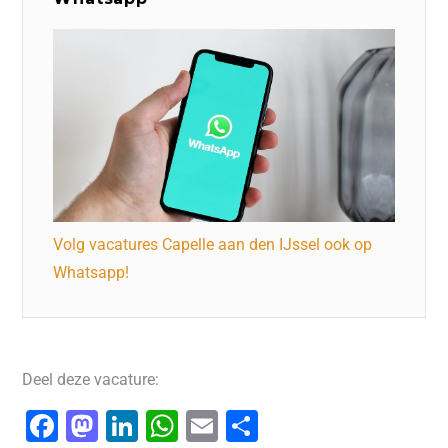
Volg vacatures Capelle aan den IJssel ook op
Whatsapp!
Deel deze vacature:
F
M
Li
W
E
D