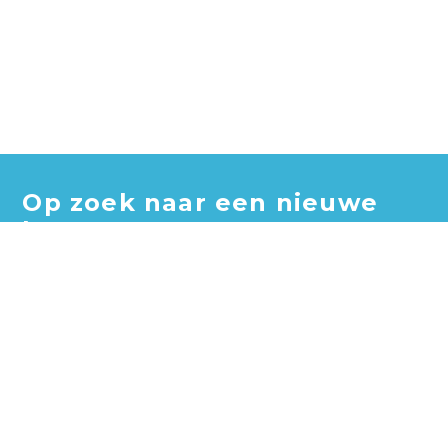
Op zoek naar een nieuwe
baan?
Blader door honderden vacatures en vind jouw perfecte
baan!
Zoek vacatures
Zoek per bedrijf