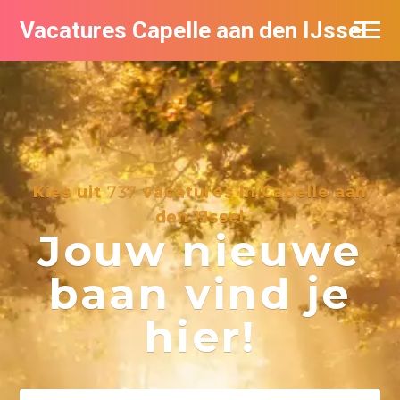
Vacatures Capelle aan den IJssel
Kies uit
737
vacatures in Capelle aan
den IJssel
Jouw nieuwe
baan vind je
hier!