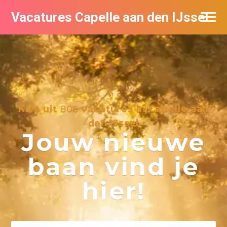
Vacatures Capelle aan den IJssel
Kies uit
806
vacatures in Capelle aan
den IJssel
Jouw nieuwe
baan vind je
hier!