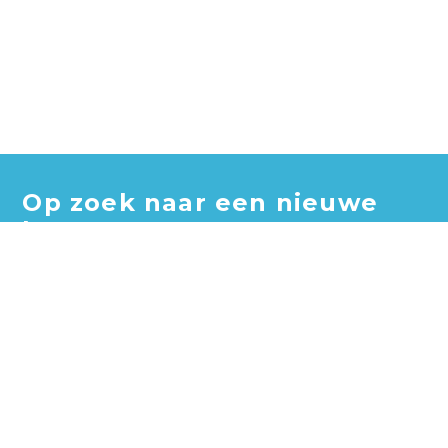
Op zoek naar een nieuwe
baan?
Blader door honderden vacatures en vind jouw perfecte
baan!
Zoek vacatures
Zoek per bedrijf