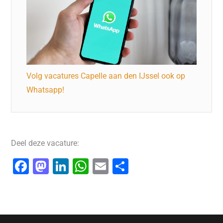
Volg vacatures Capelle aan den IJssel ook op
Whatsapp!
Deel deze vacature:
F
M
Li
W
E
D
a
a
n
h
m
el
c
st
k
at
ai
e
e
o
e
s
l
n