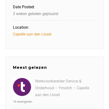
o
n
p
Date Posted:
k
3 weken geleden geplaatst
Location:
Capelle aan den IJssel
Meest gelezen
Werkvoorbereider Service &
Onderhoud – Ymatch – Capelle
aan den IJssel
16 weergaven