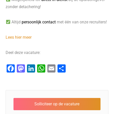
zonder detachering!
Altijd
persoonlijk contact
met één van onze recruiters!
Lees hier meer
Deel deze vacature:
F
M
Li
W
E
D
a
a
n
h
m
el
c
st
k
at
ai
e
e
o
e
s
l
n
b
d
dI
A
o
o
n
p